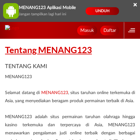
×
MENANG123 Aplikasi Mobile
UNDUH
Jangan tampilkan lagi hari ini
Masuk
Daftar
Tentang MENANG123
TENTANG KAMI
MENANG123
Selamat datang di
MENANG123
, situs taruhan
online terkemuka di
Asia, yang menyediakan beragam produk permainan terbaik di Asia.
MENANG123 adalah situs permainan taruhan olahraga hingga
kasino terkemuka dan terpercaya di Asia, MENANG123
menawarkan pengalaman judi online terbaik dengan berbagai