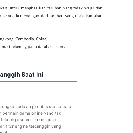
ikan untuk menghasilkan taruhan yang tidak wajar dan
an semua kemenangan dari taruhan yang dilakukan akan
ngkong, Cambodia, China).
ormasi rekening pada database kami.
anggih Saat Ini
tungkan adalah prioritas utama para
 bermain game online yang tak
eknologi server terkini guna
an fitur engine tercanggih yang
mal.