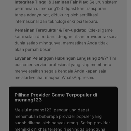
Integritas Tinggi & Jaminan Fair Play:
Seluruh sistem
permainan di menang123 dipastikan transparan
tanpa adanya bot, didukung oleh sertifikasi
internasional dan teknologi enkripsi terbaru.
Pemainan Terstruktur & Ter-update:
Koleksi game
kami selalu diperbarui dengan rilisan provider raksasa
dunia setiap minggunya, memastikan Anda tidak
akan pernah bosan.
Layanan Pelanggan Hubungan Langsung 24/7:
Tim
customer service profesional yang siap membantu
menyelesaikan segala kendala Anda kapan saja
melalui livechat maupun WhatsApp resmi.
Pilihan Provider Game Terpopuler di
menang123
Melalui menang123, pengunjung dapat
menemukan beberapa provider populer yang
sudah dikenal oleh banyak orang. Setiap provider
memiliki ciri khas tersendiri sehingga pengguna