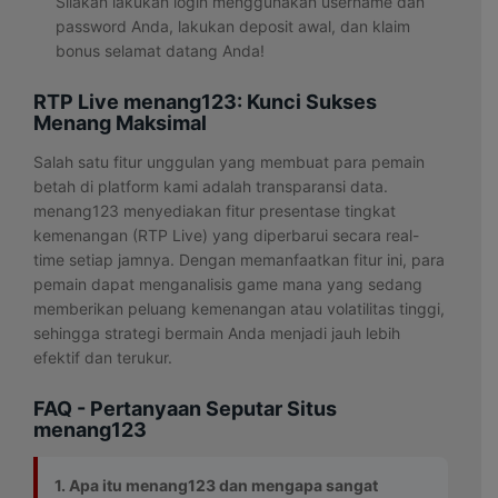
Silakan lakukan login menggunakan username dan
password Anda, lakukan deposit awal, dan klaim
bonus selamat datang Anda!
RTP Live menang123: Kunci Sukses
Menang Maksimal
Salah satu fitur unggulan yang membuat para pemain
betah di platform kami adalah transparansi data.
menang123 menyediakan fitur presentase tingkat
kemenangan (RTP Live) yang diperbarui secara real-
time setiap jamnya. Dengan memanfaatkan fitur ini, para
pemain dapat menganalisis game mana yang sedang
memberikan peluang kemenangan atau volatilitas tinggi,
sehingga strategi bermain Anda menjadi jauh lebih
efektif dan terukur.
FAQ - Pertanyaan Seputar Situs
menang123
1. Apa itu menang123 dan mengapa sangat