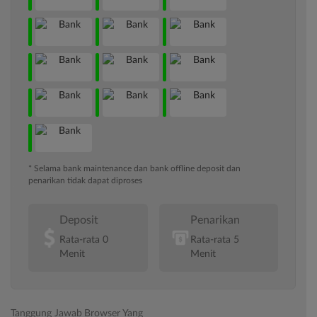
* Selama bank maintenance dan bank offline deposit dan
penarikan tidak dapat diproses
Deposit
Penarikan
Rata-rata 0
Rata-rata 5
Menit
Menit
Tanggung Jawab
Browser Yang