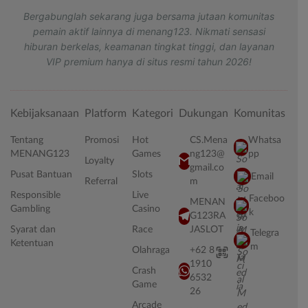
Bergabunglah sekarang juga bersama jutaan komunitas
pemain aktif lainnya di menang123. Nikmati sensasi
hiburan berkelas, keamanan tingkat tinggi, dan layanan
VIP premium hanya di situs resmi tahun 2026!
Kebijaksanaan
Platform
Kategori
Dukungan
Komunitas
Tentang
Promosi
Hot
CS.Mena
Whatsa
MENANG123
Games
ng123@
pp
Loyalty
gmail.co
Pusat Bantuan
Slots
Email
Referral
m
Responsible
Live
Faceboo
MENAN
Gambling
Casino
k
G123RA
Syarat dan
Race
JASLOT
Telegra
Ketentuan
m
Olahraga
+62 8
1910
Crash
6532
Game
26
Arcade