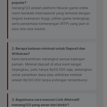
populer?
menang123 adalah platform hiburan game online
resmi berskala internasional yang terkenal dengan
tingkat keamanan tinggi, pilihan game terlengkap,
serta persentase kemenangan (RTP) yang jauh di
atas rata-rata market.
2. Berapa batasan minimal untuk Deposit dan
Withdraw?
Kami berkomitmen merangkul semua kalangan
pemain. Minimal deposit di situs kami sangat
terjangkau, yaitu hanya Rp50.000 saja, sedangkan
untuk penarikan dana atau withdraw minimal
adalah Rp100.000 tanpa potongan tersembunyi.
3. Bagaimana cara mencari Link Alternatif
menang123 yang aman dari blokir?