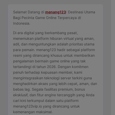
Selamat Datang di
menang123
: Destinasi Utama
Bagi Pecinta Game Online Terpercaya di
Indonesia.
Di era digital yang berkembang pesat,
menemukan platform hiburan virtual yang aman,
adil, dan menguntungkan adalah prioritas utama
para pemain. menang123 hadir sebagai platform
resmi yang dirancang khusus untuk memberikan
pengalaman bermain game online yang tak
tertandingi di tahun 2026. Dengan komitmen
penuh terhadap kepuasan member, kami
mengintegrasikan teknologi server terkini guna
menghadirkan akses yang lebih cepat, aman, dan
bebas lag. Segala fasilitas premium, bonus
eksklusif, dan fitur engine tercanggih yang Anda
cari kini terkumpul dalam satu platform
menang123vip.io yang dirancang untuk
kemenangan maksimal.