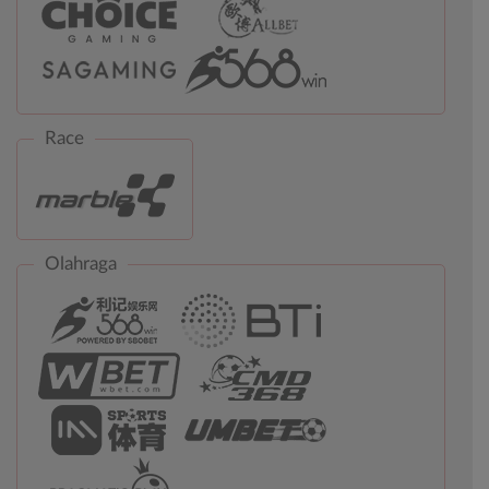
Race
Olahraga