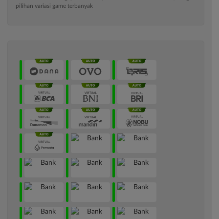
pilihan variasi game terbanyak