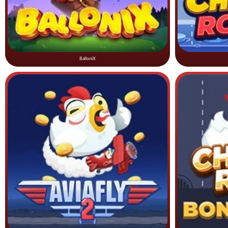
BalloniX