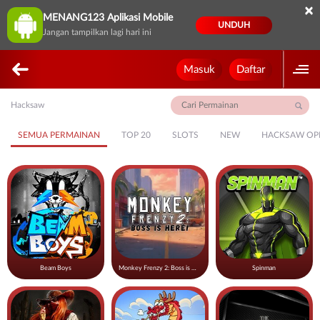
×
MENANG123 Aplikasi Mobile
UNDUH
Jangan tampilkan lagi hari ini
Masuk
Daftar
Hacksaw
SEMUA PERMAINAN
TOP 20
SLOTS
NEW
HACKSAW OP
Beam Boys
Monkey Frenzy 2: Boss is Here!
Spinman