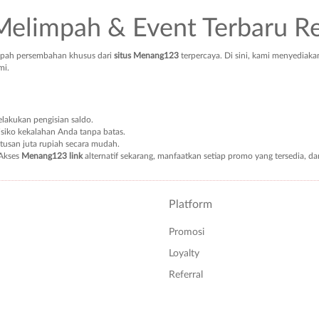
Melimpah & Event Terbaru R
mpah persembahan khusus dari
situs Menang123
terpercaya. Di sini, kami menyediak
mi.
lakukan pengisian saldo.
isiko kekalahan Anda tanpa batas.
tusan juta rupiah secara mudah.
 Akses
Menang123 link
alternatif sekarang, manfaatkan setiap promo yang tersedia, d
Platform
Promosi
Loyalty
Referral