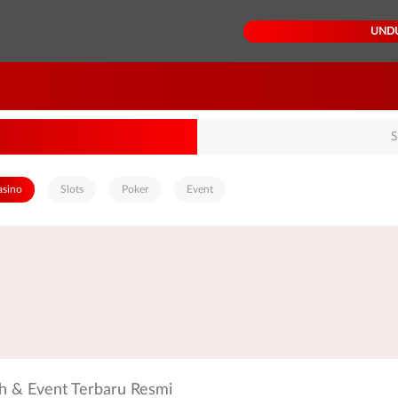
UND
S
asino
Slots
Poker
Event
 & Event Terbaru Resmi