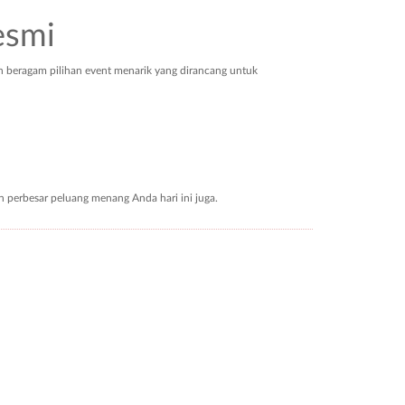
esmi
an beragam pilihan event menarik yang dirancang untuk
an perbesar peluang menang Anda hari ini juga.