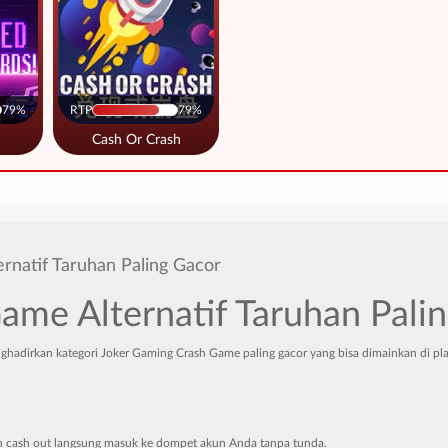
79%
RTP
79%
Cash Or Crash
natif Taruhan Paling Gacor
ame Alternatif Taruhan Pali
ghadirkan kategori Joker Gaming Crash Game paling gacor yang bisa dimainkan di pl
n cash out langsung masuk ke dompet akun Anda tanpa tunda.