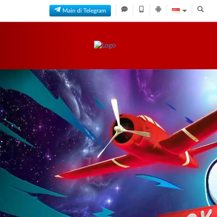
Main di Telegram