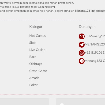
an waktu bermain demi memaksimalkan raihan profit bersih.
nta game kasual besutan Joker Gaming resmi.
 and penuh limpahan koin emas hoki harian. Segera gunakan
Menang123 link
alterna
Kategori
Dukungan
Hot Games
CS.Menang12
Slots
MENANG123
Live Casino
+62 8191065
Race
Menang123 O
Olahraga
Crash Game
Arcade
Poker