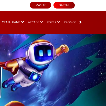
MASUK
DAFTAR
PROMOSI
CRASH GAME
ARCADE
POKER