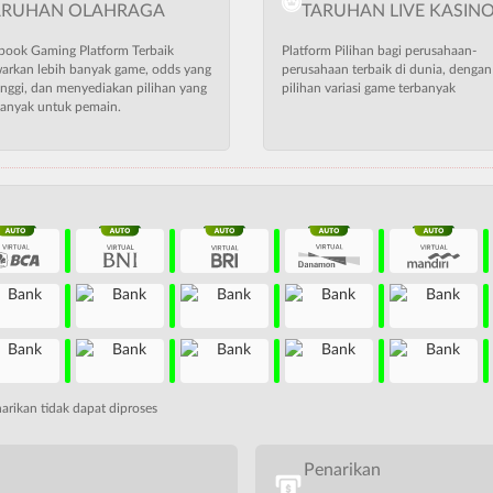
ARUHAN OLAHRAGA
TARUHAN LIVE KASIN
book Gaming Platform Terbaik
Platform Pilihan bagi perusahaan-
rkan lebih banyak game, odds yang
perusahaan terbaik di dunia, dengan
tinggi, dan menyediakan pilihan yang
pilihan variasi game terbanyak
banyak untuk pemain.
arikan tidak dapat diproses
Penarikan