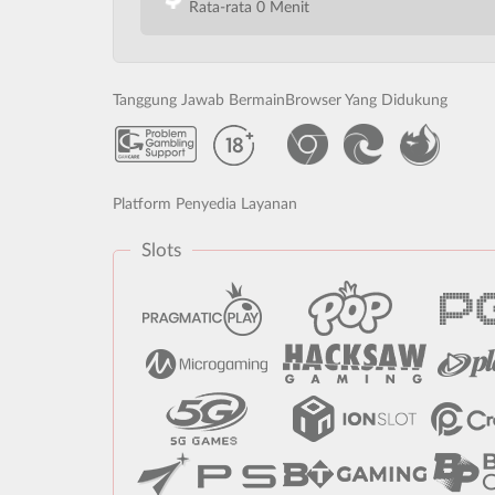
Rata-rata 0 Menit
Tanggung Jawab Bermain
Browser Yang Didukung
Platform Penyedia Layanan
Slots