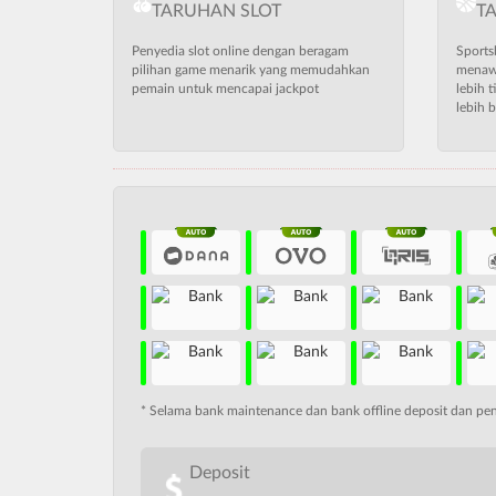
TARUHAN SLOT
T
Penyedia slot online dengan beragam
Sports
pilihan game menarik yang memudahkan
menawa
pemain untuk mencapai jackpot
lebih 
lebih 
* Selama bank maintenance dan bank offline deposit dan pen
Deposit