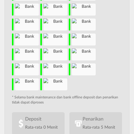
* Selama bank maintenance dan bank offline deposit dan penarikan
tidak dapat diproses
Deposit
Penarikan
Rata-rata 0 Menit
Rata-rata 5 Menit