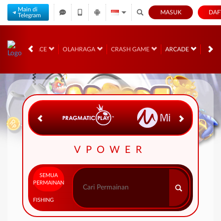
Main di
MASUK
DAF
Telegram
CASINO
RACE
OLAHRAGA
CRASH GAME
ARCADE
POK
VPOWER
SEMUA
PERMAINAN
FISHING