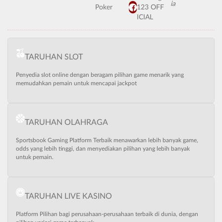
Poker
123 OFF
ICIAL
TARUHAN SLOT
Penyedia slot online dengan beragam pilihan game menarik yang
memudahkan pemain untuk mencapai jackpot
TARUHAN OLAHRAGA
Sportsbook Gaming Platform Terbaik menawarkan lebih banyak game,
odds yang lebih tinggi, dan menyediakan pilihan yang lebih banyak
untuk pemain.
TARUHAN LIVE KASINO
Platform Pilihan bagi perusahaan-perusahaan terbaik di dunia, dengan