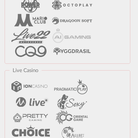
Live Casino