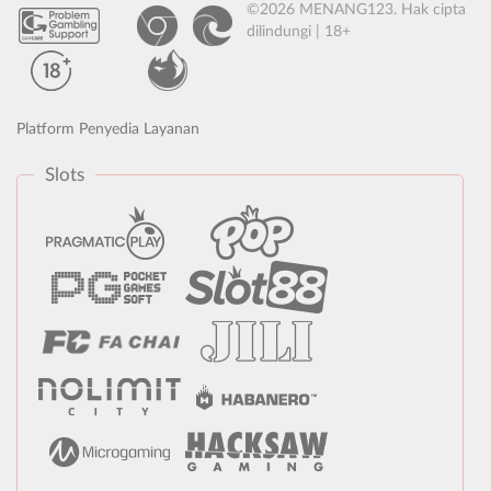
©2026 MENANG123. Hak cipta
dilindungi | 18+
Platform Penyedia Layanan
Slots