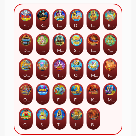
Fantasy Unicorn
King Kong’s Rampage
Legendary Panda
Daily Fishing
Li Kui Pi Yu
Bird Hunter
Dragon Storm
Insect Paradise
Monster Awaken plus
Sea Food Paradise II Plus
Legend of the phoenix
YaoQianShu
OCEAN MONSTER 2
HaiDiLao
Thanos Avengers
Ocean Paradise
Master Of The Deep
Fire Phoenix
Ocean King 3
Lucky Fishing
Fishman Wharf
Fish Music World
Kirin Storm
Mermaids-6s
Golden Legend Plus
Spongebob
Thunder Dragon
Jin Chan Bu Yu
Buffalo thunder