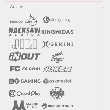
Arcade