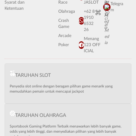
Syarat dan
Race
JASLOT
Telegra
Ketentuan
m
Olahraga
+62 8
1910
Crash
6532
Game
26
Arcade
Menang
Poker
123 OFF
ICIAL
TARUHAN SLOT
Penyedia slot online dengan beragam pilihan game menarik yang
memudahkan pemain untuk mencapai jackpot
TARUHAN OLAHRAGA
Sportsbook Gaming Platform Terbaik menawarkan lebih banyak game,
odds yang lebih tinggi, dan menyediakan pilihan yang lebih banyak