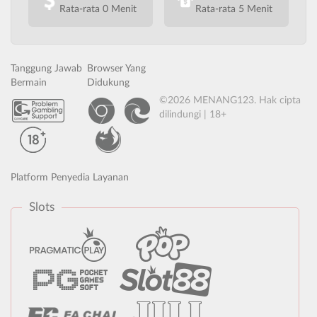
Rata-rata 0 Menit
Rata-rata 5 Menit
Tanggung Jawab
Browser Yang
Bermain
Didukung
©2026 MENANG123. Hak cipta
dilindungi | 18+
Platform Penyedia Layanan
Slots