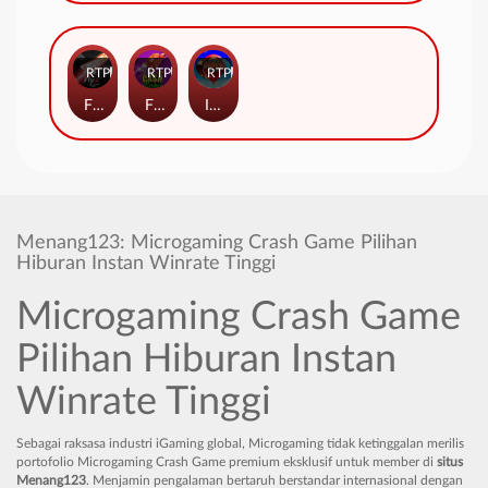
RTP
97%
RTP
88%
RTP
95%
FlyX
FlyX Cash Turbo
Incredible Balloon Machine
Menang123: Microgaming Crash Game Pilihan
Hiburan Instan Winrate Tinggi
Microgaming Crash Game
Pilihan Hiburan Instan
Winrate Tinggi
Sebagai raksasa industri iGaming global, Microgaming tidak ketinggalan merilis
portofolio Microgaming Crash Game premium eksklusif untuk member di
situs
Menang123
. Menjamin pengalaman bertaruh berstandar internasional dengan