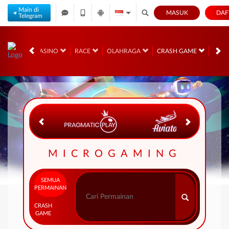
Main di
MASUK
DAF
Telegram
TS
LIVE CASINO
RACE
OLAHRAGA
CRASH GAME
ARC
MICROGAMING
SEMUA
PERMAINAN
CRASH
GAME