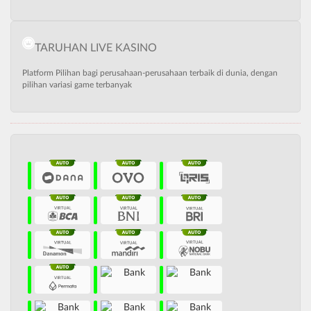
TARUHAN LIVE KASINO
Platform Pilihan bagi perusahaan-perusahaan terbaik di dunia, dengan
pilihan variasi game terbanyak