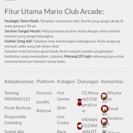
Fitur Utama Mario Club Arcade:
Nostalgia Tema Klasik:
Tampilan antarmuka retro ikonik yang sangat akrab di
mata generasi 90-an.
Taruhan Sangat Murah:
Mulai putaran taruhan Anda dengan nilai nominal
minimal yang sangat terjangkau.
Hadiah Uang Asli:
Tukarkan koin kemenangan ketangkasan Anda langsung
menjadi saldo uang asli tanpa ribet.
Salurkan hobi bermain game klasik Anda menjadi sumber penghasilan
tambahan yang menjanjikan. Lakukan
Menang123 login
sekarang juga untuk
memulai keseruan bermain tanpa batas.
Kebijaksanaan
Platform
Kategori
Dukungan
Komunitas
Tentang
Promosi
Hot
CS.Mena
Whatsa
MENANG123
Games
ng123@
pp
Loyalty
gmail.co
Pusat Bantuan
Slots
Email
Referral
m
Responsible
Live
Faceboo
MENAN
Gambling
Casino
k
G123RA
Syarat dan
Race
JASLOT