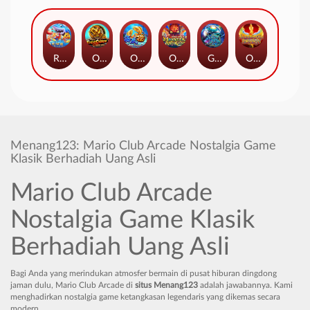
RED PACKET FISHING
OCEAN KING 2
OCEAN PROJECT
OCEAN KING 3
GALAXY WAR
OCEAN KING 4
Menang123: Mario Club Arcade Nostalgia Game
Klasik Berhadiah Uang Asli
Mario Club Arcade
Nostalgia Game Klasik
Berhadiah Uang Asli
Bagi Anda yang merindukan atmosfer bermain di pusat hiburan dingdong
jaman dulu, Mario Club Arcade di
situs Menang123
adalah jawabannya. Kami
menghadirkan nostalgia game ketangkasan legendaris yang dikemas secara
modern.