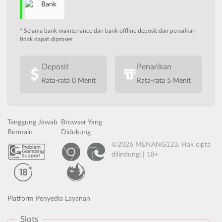
* Selama bank maintenance dan bank offline deposit dan penarikan
tidak dapat diproses
Deposit
Penarikan
Rata-rata 0 Menit
Rata-rata 5 Menit
Tanggung Jawab
Browser Yang
Bermain
Didukung
©2026 MENANG123. Hak cipta
dilindungi | 18+
Platform Penyedia Layanan
Slots