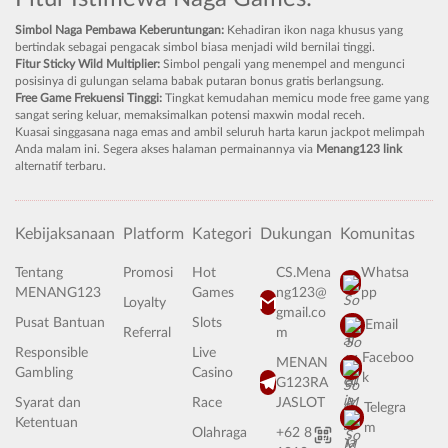
Simbol Naga Pembawa Keberuntungan:
Kehadiran ikon naga khusus yang
bertindak sebagai pengacak simbol biasa menjadi wild bernilai tinggi.
Fitur Sticky Wild Multiplier:
Simbol pengali yang menempel and mengunci
posisinya di gulungan selama babak putaran bonus gratis berlangsung.
Free Game Frekuensi Tinggi:
Tingkat kemudahan memicu mode free game yang
sangat sering keluar, memaksimalkan potensi maxwin modal receh.
Kuasai singgasana naga emas and ambil seluruh harta karun jackpot melimpah
Anda malam ini. Segera akses halaman permainannya via
Menang123 link
alternatif terbaru.
Kebijaksanaan
Platform
Kategori
Dukungan
Komunitas
Tentang
Promosi
Hot
CS.Mena
Whatsa
MENANG123
Games
ng123@
pp
Loyalty
gmail.co
Pusat Bantuan
Slots
Email
Referral
m
Responsible
Live
Faceboo
MENAN
Gambling
Casino
k
G123RA
Syarat dan
Race
JASLOT
Telegra
Ketentuan
m
Olahraga
+62 8