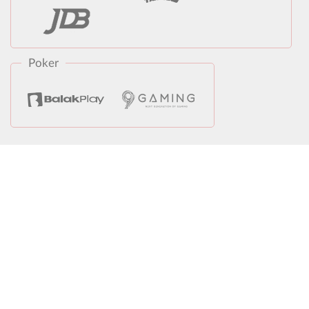
Poker