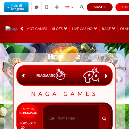
Main di
MASUK
DAF
Telegram
IDR
12,672,078,
HOT GAMES
SLOTS
LIVE CASINO
RACE
OLA
NAGA GAMES
SEMUA
PERMAINAN
TOP
SLOTS
20