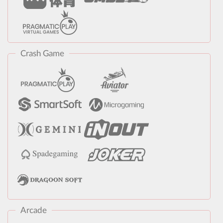
Crash Game
Arcade