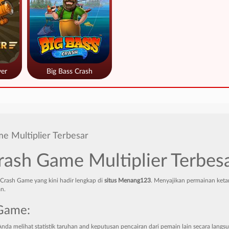
yer
Big Bass Crash
e Multiplier Terbesar
rash Game Multiplier Terbes
ve Crash Game yang kini hadir lengkap di
situs Menang123
. Menyajikan permainan keta
n.
 Game:
da melihat statistik taruhan and keputusan pencairan dari pemain lain secara langsu