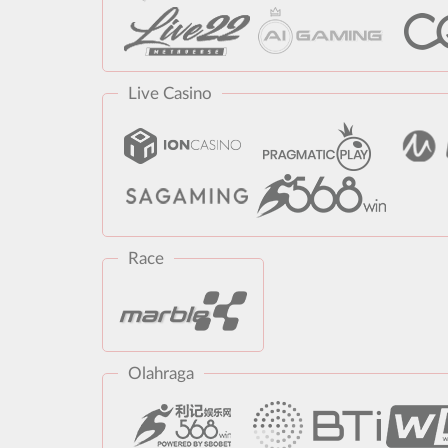
Live Casino
Race
Olahraga