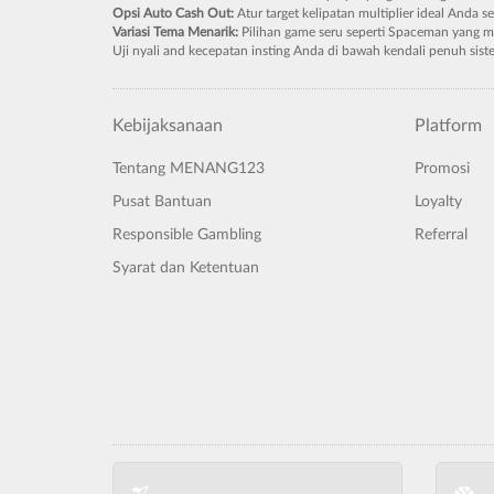
Opsi Auto Cash Out:
Atur target kelipatan multiplier ideal And
Variasi Tema Menarik:
Pilihan game seru seperti Spaceman yang m
Uji nyali and kecepatan insting Anda di bawah kendali penuh sist
Kebijaksanaan
Platform
Tentang MENANG123
Promosi
Pusat Bantuan
Loyalty
Responsible Gambling
Referral
Syarat dan Ketentuan