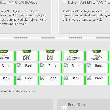
ARUHAN OLAHRAGA
TARUHAN LIVE KASIN
book Gaming Platform Terbaik
Platform Pilihan bagi perusahaan-
rkan lebih banyak game, odds yang
perusahaan terbaik di dunia, dengan
tinggi, dan menyediakan pilihan yang
pilihan variasi game terbanyak
banyak untuk pemain.
arikan tidak dapat diproses
Penarikan