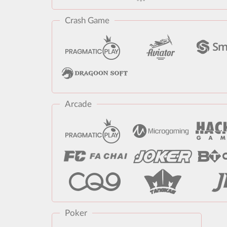
Crash Game
Arcade
Poker