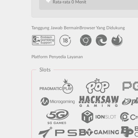
Rata-rata 0 Menit
Tanggung Jawab Bermain
Browser Yang Didukung
Platform Penyedia Layanan
Slots