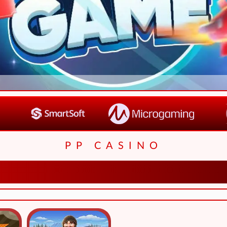
PP CASINO