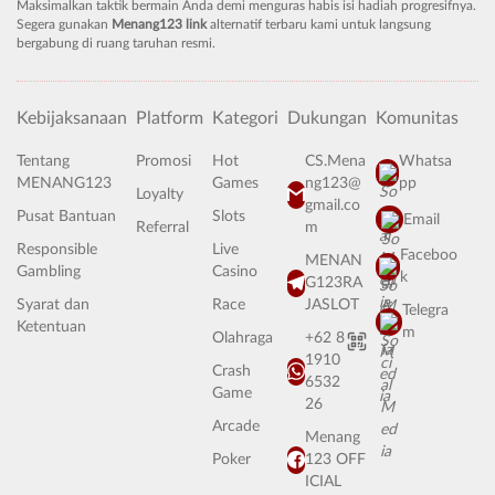
Maksimalkan taktik bermain Anda demi menguras habis isi hadiah progresifnya.
Segera gunakan
Menang123 link
alternatif terbaru kami untuk langsung
bergabung di ruang taruhan resmi.
Kebijaksanaan
Platform
Kategori
Dukungan
Komunitas
Tentang
Promosi
Hot
CS.Mena
Whatsa
MENANG123
Games
ng123@
pp
Loyalty
gmail.co
Pusat Bantuan
Slots
Email
Referral
m
Responsible
Live
Faceboo
MENAN
Gambling
Casino
k
G123RA
Syarat dan
Race
JASLOT
Telegra
Ketentuan
m
Olahraga
+62 8
1910
Crash
6532
Game
26
Arcade
Menang
Poker
123 OFF
ICIAL