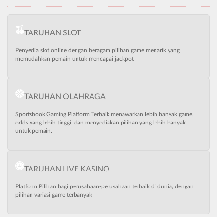
TARUHAN SLOT
Penyedia slot online dengan beragam pilihan game menarik yang
memudahkan pemain untuk mencapai jackpot
TARUHAN OLAHRAGA
Sportsbook Gaming Platform Terbaik menawarkan lebih banyak game,
odds yang lebih tinggi, dan menyediakan pilihan yang lebih banyak
untuk pemain.
TARUHAN LIVE KASINO
Platform Pilihan bagi perusahaan-perusahaan terbaik di dunia, dengan
pilihan variasi game terbanyak