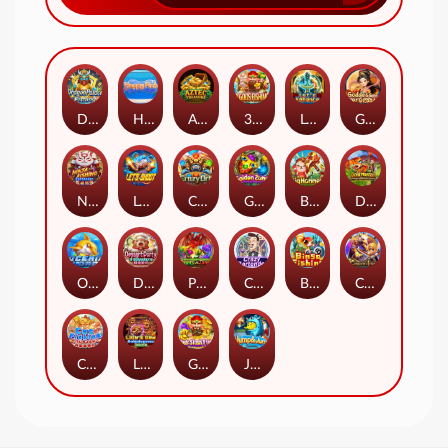
Dragon Palace Fishing
Happy Fish
Aztec Treasure
3 Gods Fishing
Let's Enhance
Goddess or Crash
Ninja Fishing
Let's Shoot
Crazy Orb
Golden Zuma
Big Hammer
Dino Hunter
Ocean Lord
Dessert Party
Plants vs. Dinos
Crazy Bartender
Bingo Fishing
Conqueror's Treasure
Cat Fishing
Lion's Orb
Gods Slash Fish
Jump & Jump