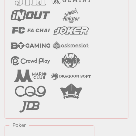
Poker