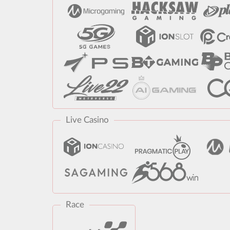
Live Casino
Race