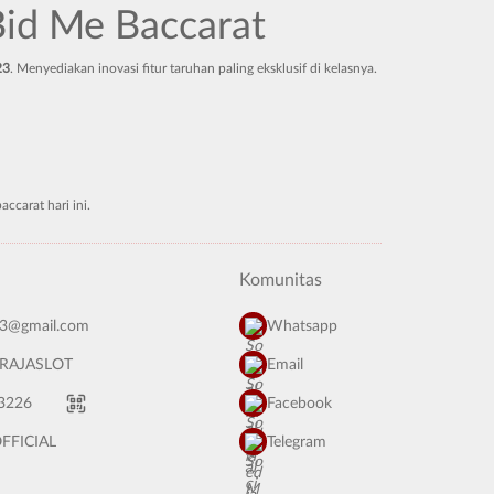
Bid Me Baccarat
23
. Menyediakan inovasi fitur taruhan paling eksklusif di kelasnya.
ccarat hari ini.
Komunitas
3@gmail.com
Whatsapp
RAJASLOT
Email
3226
Facebook
FFICIAL
Telegram