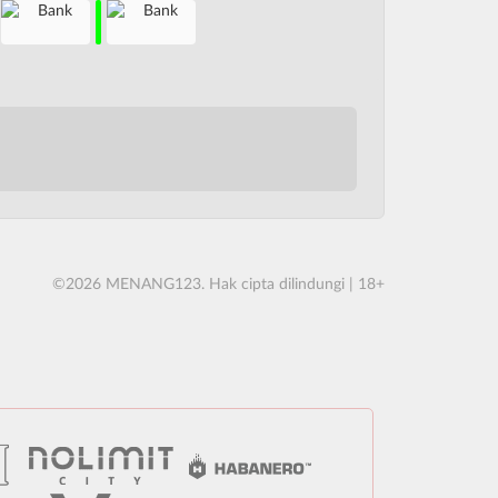
©2026 MENANG123. Hak cipta dilindungi | 18+