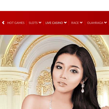
HOT GAMES
SLOTS
LIVE CASINO
RACE
OLAHRAGA