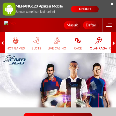
×
MENANG123 Aplikasi Mobile
UNDUH
Jangan tampilkan lagi hari ini
Masuk
Daftar
HOT GAMES
SLOTS
LIVE CASINO
RACE
OLAHRAGA
CRA