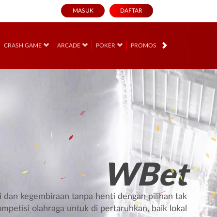
MASUK
DAFTAR
PROMOSI
CRASH GAME
ARCADE
POKER
WBet
i dan kegembiraan tanpa henti dengan pilihan tak
ompetisi olahraga untuk di pertaruhkan, baik lokal