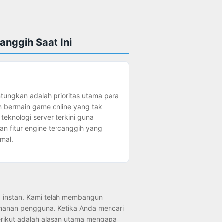
anggih Saat Ini
tungkan adalah prioritas utama para
 bermain game online yang tak
eknologi server terkini guna
an fitur engine tercanggih yang
mal.
ra instan. Kami telah membangun
yamanan pengguna. Ketika Anda mencari
Berikut adalah alasan utama mengapa