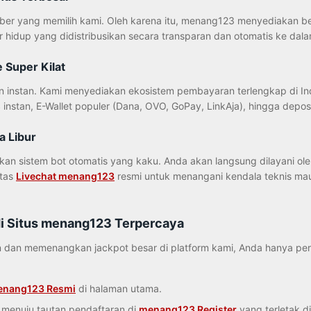
ber yang memilih kami. Oleh karena itu, menang123 menyediakan b
 hidup yang didistribusikan secara transparan dan otomatis ke dal
 Super Kilat
in instan. Kami menyediakan ekosistem pembayaran terlengkap di Ind
IS instan, E-Wallet populer (Dana, OVO, GoPay, LinkAja), hingga depos
a Libur
n sistem bot otomatis yang kaku. Anda akan langsung dilayani ol
itas
Livechat menang123
resmi untuk menangani kendala teknis mau
di Situs menang123 Terpercaya
n dan memenangkan jackpot besar di platform kami, Anda hanya per
enang123 Resmi
di halaman utama.
 menuju tautan pendaftaran di
menang123 Register
yang terletak d