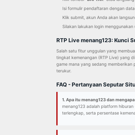
Isi formulir pendaftaran dengan dat
Klik submit, akun Anda akan langsun
Silakan lakukan login menggunakan 
RTP Live menang123: Kunci 
Salah satu fitur unggulan yang membua
tingkat kemenangan (RTP Live) yang dip
game mana yang sedang memberikan pelu
terukur.
FAQ - Pertanyaan Seputar Si
1. Apa itu menang123 dan mengapa
menang123 adalah platform hiburan g
terlengkap, serta persentase kemena