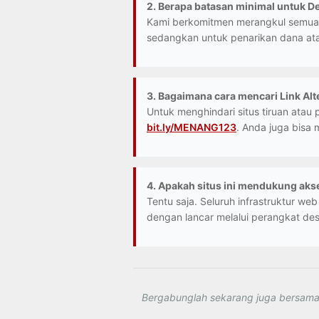
2. Berapa batasan minimal untuk D
Kami berkomitmen merangkul semua k
sedangkan untuk penarikan dana at
3. Bagaimana cara mencari Link Alt
Untuk menghindari situs tiruan atau
bit.ly/MENANG123
. Anda juga bisa m
4. Apakah situs ini mendukung aks
Tentu saja. Seluruh infrastruktur 
dengan lancar melalui perangkat de
Bergabunglah sekarang juga bersama j