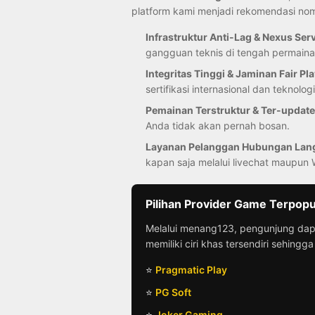
platform kami menjadi rekomendasi nom
Infrastruktur Anti-Lag & Nexus Serv
gangguan teknis di tengah permaina
Integritas Tinggi & Jaminan Fair Pla
sertifikasi internasional dan teknologi
Pemainan Terstruktur & Ter-update
Anda tidak akan pernah bosan.
Layanan Pelanggan Hubungan Lan
kapan saja melalui livechat maupun
Pilihan Provider Game Terpop
Melalui menang123, pengunjung dap
memiliki ciri khas tersendiri sehing
⭐
Pragmatic Play
⭐
PG Soft
⭐
Joker Gaming