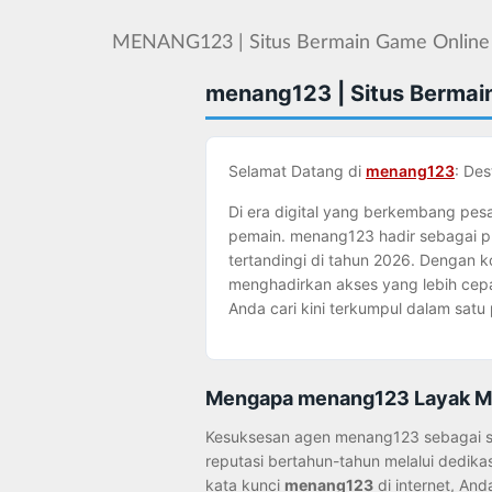
MENANG123 | Situs Bermain Game Online Te
menang123 | Situs Bermain
Selamat Datang di
menang123
: Des
Di era digital yang berkembang pes
pemain. menang123 hadir sebagai p
tertandingi di tahun 2026. Dengan 
menghadirkan akses yang lebih cepat
Anda cari kini terkumpul dalam sat
Mengapa menang123 Layak Men
Kesuksesan agen menang123 sebagai sala
reputasi bertahun-tahun melalui dedika
kata kunci
menang123
di internet, An